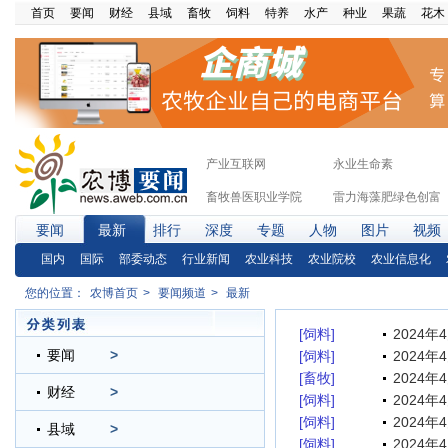
首页
要闻
财经
县域
畜牧
饲料
特养
水产
种业
果蔬
花木
产业互联网
永业生命素
畜牧兽医职业学院
雷力海藻肥绿色创富
要闻
最新
排行
深度
专题
人物
图片
视频
国内
国际
部委动态
行业新闻
农业科技
农业院校
农业信息化
您的位置：
农博首页
>
要闻频道
>
最新
[饲料]
2024
要闻
>
[饲料]
2024
[畜牧]
2024
财经
>
[饲料]
2024
[饲料]
2024
县域
>
[饲料]
2024