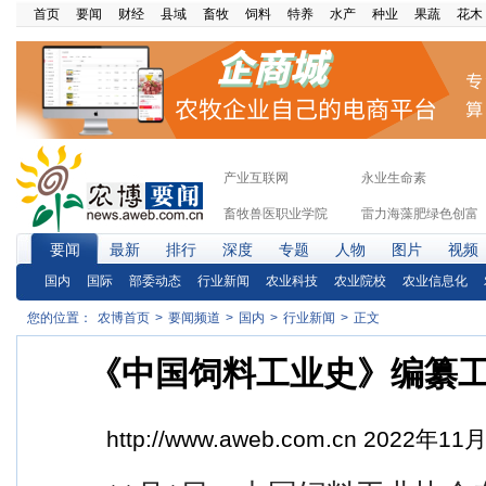
首页
要闻
财经
县域
畜牧
饲料
特养
水产
种业
果蔬
花木
产业互联网
永业生命素
畜牧兽医职业学院
雷力海藻肥绿色创富
要闻
最新
排行
深度
专题
人物
图片
视频
国内
国际
部委动态
行业新闻
农业科技
农业院校
农业信息化
您的位置：
农博首页
>
要闻频道
>
国内
>
行业新闻
>
正文
《中国饲料工业史》编纂
http://www.aweb.com.cn
2022年11月