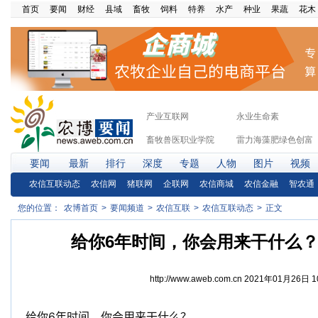
首页
要闻
财经
县域
畜牧
饲料
特养
水产
种业
果蔬
花木
产业互联网
永业生命素
畜牧兽医职业学院
雷力海藻肥绿色创富
要闻
最新
排行
深度
专题
人物
图片
视频
农信互联动态
农信网
猪联网
企联网
农信商城
农信金融
智农通
您的位置：
农博首页
>
要闻频道
>
农信互联
>
农信互联动态
>
正文
给你6年时间，你会用来干什么？激
http://www.aweb.com.cn
2021年01月26日 1
给你6年时间，你会用来干什么？